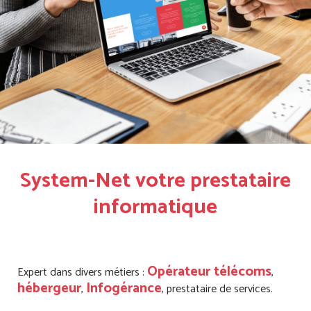
System-Net votre prestataire
informatique
Opérateur télécoms
Expert dans divers métiers :
,
hébergeur
Infogérance
,
, prestataire de services.